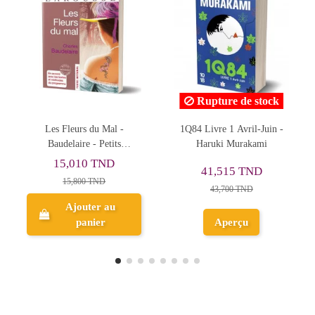
Rupture de stock
Rupture de stock
1Q84 Livre 1 Avril-Juin -
Les affamés ne rêvent que
Haruki Murakami
de pain - Albert Cossery
41,515 TND
7,505 TND
43,700 TND
7,900 TND
Aperçu
Aperçu