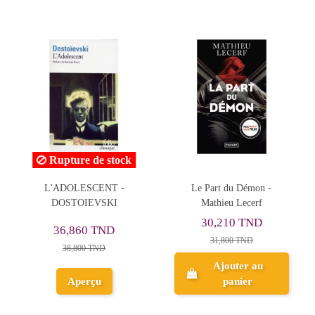
Le Part du Démon -
LE LIVRE DES
Mathieu Lecerf
ILLUSIONS
30,210 TND
28,500 TND
31,800 TND
30,000 TND
Ajouter au
Ajouter au
panier
panier