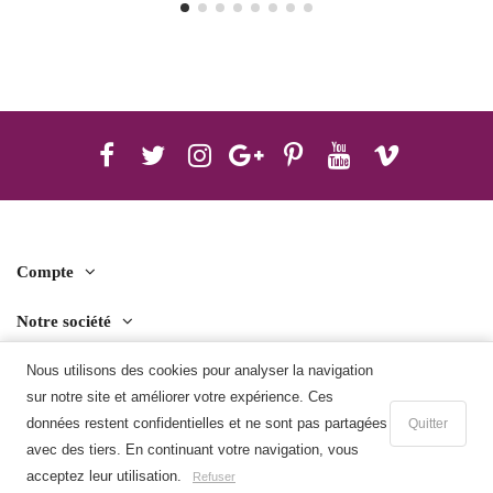
Compte
Notre société
Nous utilisons des cookies pour analyser la navigation
Contact us
sur notre site et améliorer votre expérience. Ces
Télécharger l'application mobile
données restent confidentielles et ne sont pas partagées
Quitter
avec des tiers. En continuant votre navigation, vous
Ajouter au panier
acceptez leur utilisation.
Refuser