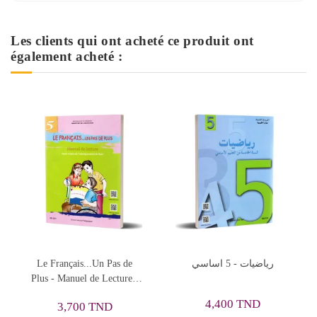
Les clients qui ont acheté ce produit ont
également acheté :
رياضيات - 5 اساسي
Protège-Cahier En Pvc Lino
لقراءة
17x22, Rouge - Purple
0,638 TND
4,400 TND
0,797 TND