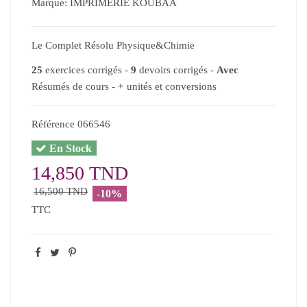
Marque:
IMPRIMERIE KOUBAA
Le Complet Résolu Physique&Chimie
25
exercices corrigés -
9
devoirs corrigés -
Avec
Résumés de cours -
+
unités et conversions
Référence
066546
En Stock
14,850 TND
16,500 TND
-10%
TTC