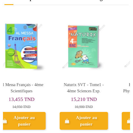
me1 -
Kounouz Fiches Bac
Al Messa Technologie 
Exp.
Physique & Chimie - 4ème
4ème Sciences Techniqu
Sciences Techniques
D
4,770 TND
13,455 TND
5,300 TND
14,950 TND
au
Ajouter au
Ajouter au
panier
panier