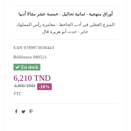
أوراق منهجية - ثمانية تحاليل - خمسة عشر مقالا أدبيا
المنزع العقلي في أدب الجاحظ - مغامرة رأس المملوك
جابر - حدث أبو هريرة قال
EAN
9789973030443
Référence
080521
En stock
6,210 TND
6,900 TND
-10%
TTC