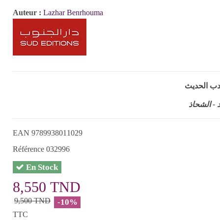
Auteur :
Lazhar Benrhouma
دب الحديث
 - الشحاذ
EAN
9789938011029
Référence
032996
En Stock
8,550 TND
9,500 TND
-10%
TTC