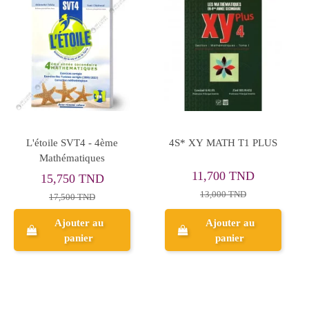
Rupture de stock
العربية منهجية تحليل
Passeport Le Français -
النصوص و بناء المقالات -
4ème Lettres
الجزء الاول - 4 اداب
9,810 TND
7,800 TND
10,900 TND
Ajouter au
Aperçu
panier