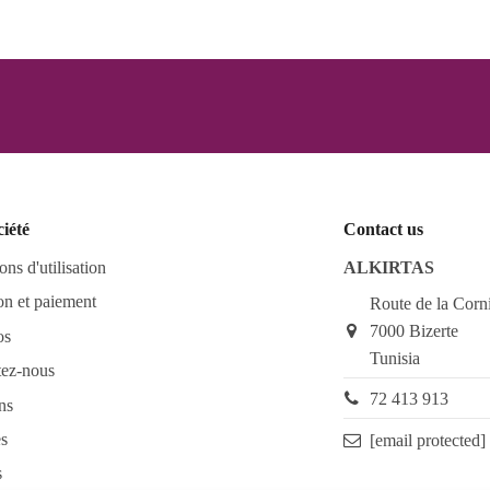
ciété
Contact us
ons d'utilisation
ALKIRTAS
on et paiement
Route de la Corn
7000 Bizerte
os
Tunisia
tez-nous
72 413 913
ns
s
[email protected]
s