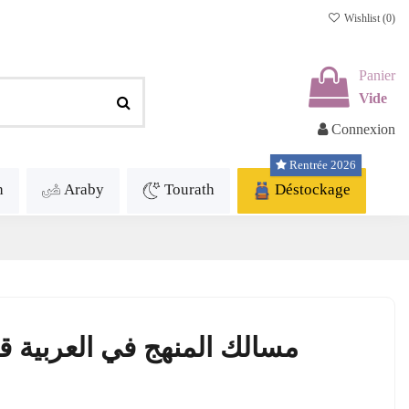
Wishlist (
0
)
Panier
Vide
Connexion
Rentrée 2026
h
Araby
Tourath
Déstockage