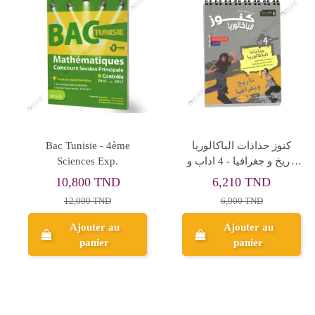
Rupture de stock
L'Année de Tle Spécialités
L'idéal en Mathématiques -
Physique-Chimie Maths -
4ème Sciences Exp.
BAC 2021 - Bordas
20,250 TND
57,600 TND
22,500 TND
64,000 TND
Ajouter au
Aperçu
panier