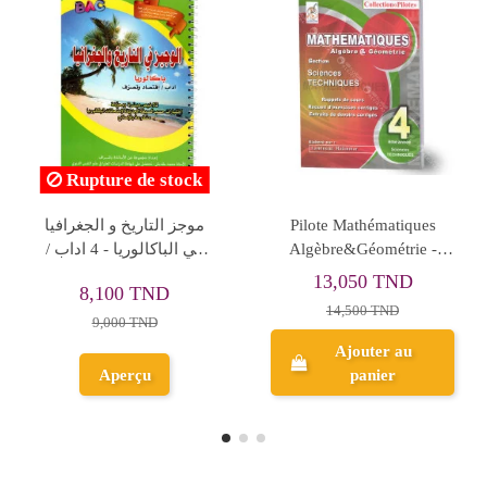
Zainab Gets Ready For
Al Messa Espanol - 4ème
Her Bac - 4rd Year
Secondaire
Secondary Education
8,550 TND
13,455 TND
9,500 TND
14,950 TND
Ajouter au
Ajouter au
panier
panier