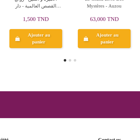
han
دنيا للنشروالتوزيع
ي القصص - دار الماسة
للنشر
1,750 TND
1,250 TND
Ajouter au
Aperçu
panier
ciété
Contact us