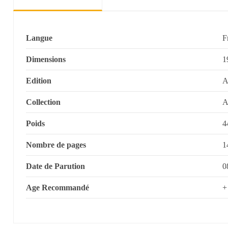
Langue
F
Dimensions
1
Edition
A
Collection
A
Poids
4
Nombre de pages
1
Date de Parution
0
Age Recommandé
+