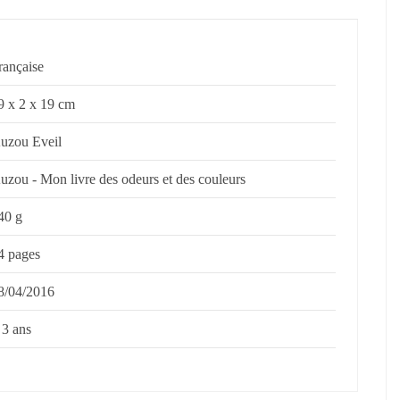
rançaise
9 x 2 x 19 cm
uzou Eveil
uzou - Mon livre des odeurs et des couleurs
40 g
4 pages
8/04/2016
 3 ans