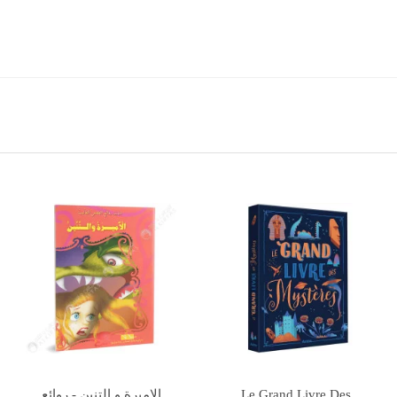
Rupture de stock
n -
نحن لا نقرا - دنيا للاطفال -
روع مدرستنا - اجمل ما