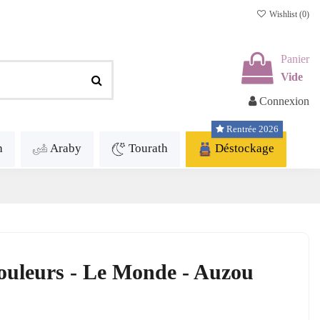
Wishlist (
0
)
Panier
Vide
Connexion
Rentrée 2026
h
Araby
Tourath
Déstockage
ouleurs - Le Monde - Auzou