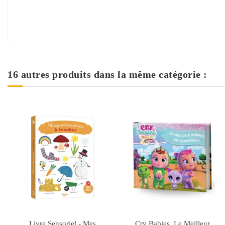
16 autres produits dans la même catégorie :
ock
على 
بعد عشرين عاما - مكتبتي
T'choupi Veut Un Chato