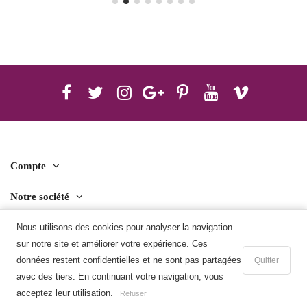
Compte
Notre société
Contact us
Nous utilisons des cookies pour analyser la navigation
sur notre site et améliorer votre expérience. Ces
Télécharger l'application mobile
données restent confidentielles et ne sont pas partagées
Quitter
avec des tiers. En continuant votre navigation, vous
Ajouter au panier
acceptez leur utilisation.
Refuser