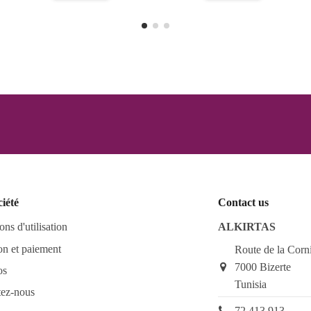
ciété
Contact us
ons d'utilisation
ALKIRTAS
on et paiement
Route de la Corn
7000 Bizerte
os
Tunisia
tez-nous
72 413 913