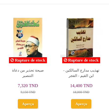
re de stock
Rupture de stock
Ruptur
بة و الوعظ
تحفة الطلاب بشرح تحرير
المنهجية الاسلام
وي
تنقيح اللباب - الانصاري -
دار المشاريع
500 TND
4,800 TND
11,1
,000 TND
6,000 TND
12,3
perçu
Aperçu
Ap