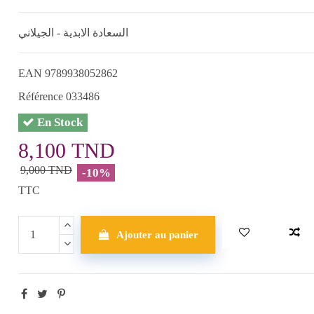
السعادة الابدية - الجيلاني
EAN
9789938052862
Référence
033486
En Stock
8,100 TND
9,000 TND
-10%
TTC
Ajouter au panier