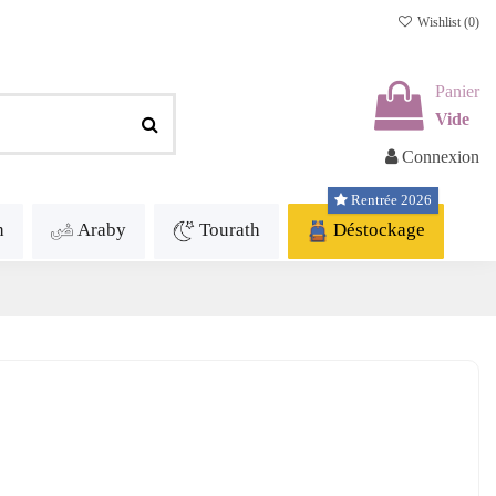
Wishlist (
0
)
Panier
Vide
Connexion
Rentrée 2026
h
Araby
Tourath
Déstockage