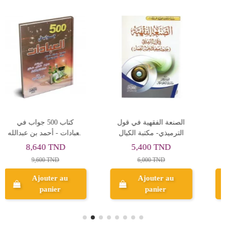
الفقه الشامل - حسن أيوب
شرح المعلقات العشر -
ال
احمد الامين الشنقيطي
ال
12,960 TND
12,500 TND
14,400 TND
Ajouter au
Ajouter au
panier
panier