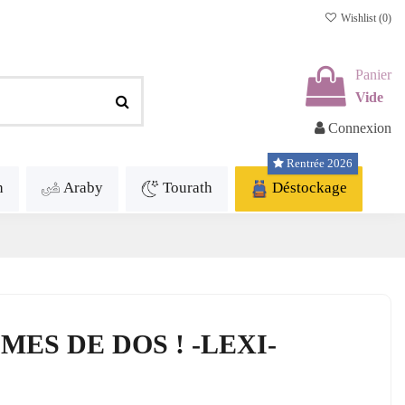
Wishlist (
0
)
Panier
Vide
Connexion
Rentrée 2026
h
Araby
Tourath
Déstockage
MES DE DOS ! -LEXI-