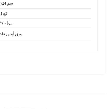
17/24 سم
1.4 كغ
مجلّد فنّ
ورق أبيض فاخ