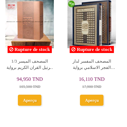
ock
Rupture de stock
Rupture de sto
مصحف دار السلام 14/20
جزء عم المصحف الميسر
ص فني شاموا تجليد
قالون - دار العلماء
13,050 TND
7,900 TND
14,500 TND
Aperçu
Aperçu