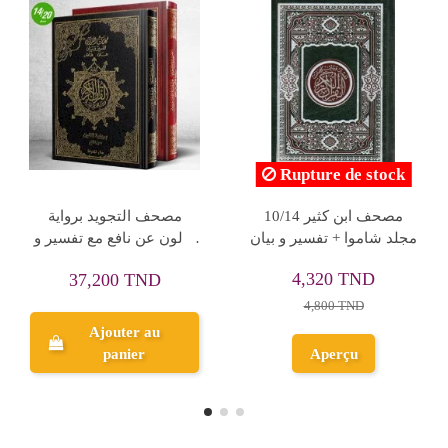
stock
Rupture de st
جزء قد سمع حفص 17/24
مصحف التجويد الواضح
مصحف م
المعرفة
برواية ورش عن نافع بغلاف
برواية
مذهب حراري
54,400 TND
D
4,320 TND
68,000 TND
5,400 TND
Ajouter au
panier
Aperçu