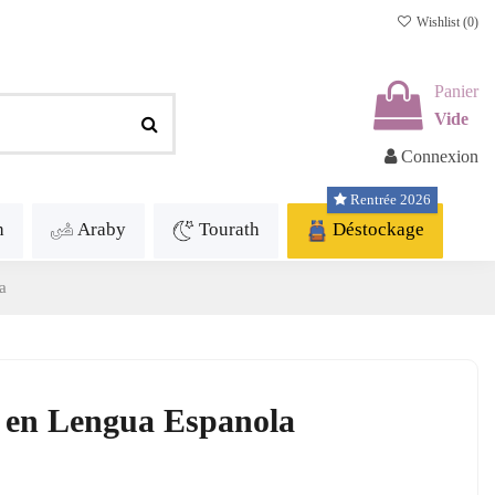
Wishlist (
0
)
Panier
Vide
Connexion
Rentrée 2026
h
Araby
Tourath
Déstockage
la
ble Coran en Lengua Espanola