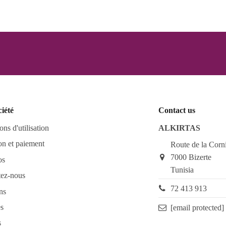
ciété
Contact us
ons d'utilisation
ALKIRTAS
on et paiement
Route de la Corn
7000 Bizerte
os
Tunisia
tez-nous
72 413 913
ns
s
[email protected]
s