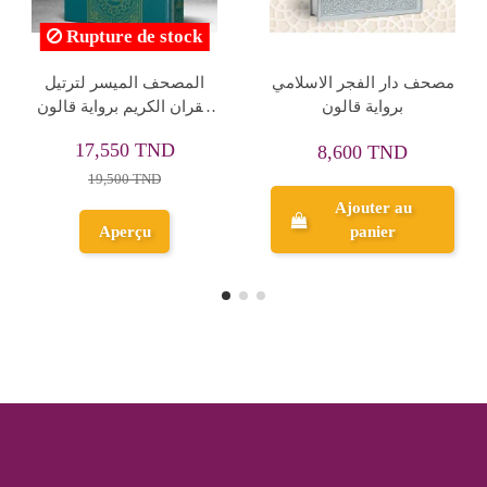
Rupture de stock
مصحف القران الكريم
مصحف المعرفة 17/24
جيبي - دار ابن حزم 8/12
قالون تجويد 1/4 بدون علبة
9,520 TND
49,600 TND
11,900 TND
62,000 TND
Ajouter au
Aperçu
panier