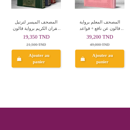
تفسير الجلالين لدار ابن
دليل جاد لحفظ القران -
كثير مع أسباب النزول
جواهر الحبيبي
27,000 TND
66,000 TND
30,000 TND
Ajouter au
Ajouter au
panier
panier