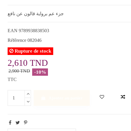
جزء عم برواية قالون عن نافع
EAN
9789938838503
Référence
082046
Rupture de stock
2,610 TND
2,900 TND
-10%
TTC
Ajouter au panier