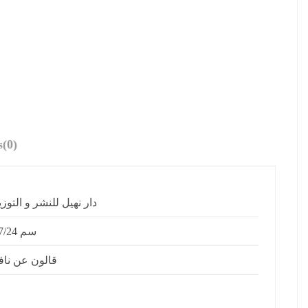
s
(0)
دار نهيل للنشر و التوزي
17/24 سم
قالون عن ناف