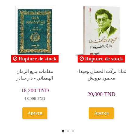
 stock
Rupture de stock
Rupture de 
لمعلقات السبع
مواسم الإرادة - فضيلة
الديوان
الشابي
4,950 TN
TND
10,800 TND
5,500 TND
ND
12,000 TND
u
Aperçu
Aperçu