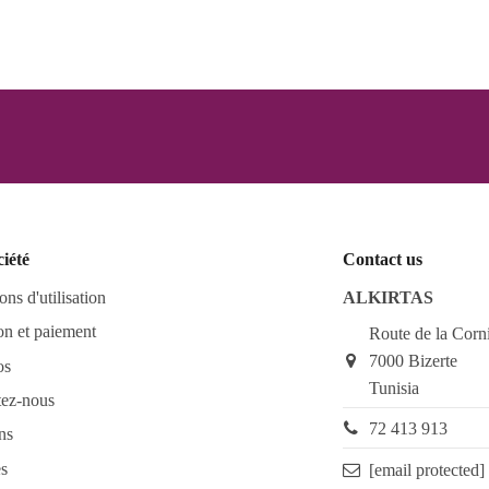
ciété
Contact us
ons d'utilisation
ALKIRTAS
on et paiement
Route de la Corn
7000 Bizerte
os
Tunisia
tez-nous
72 413 913
ns
s
[email protected]