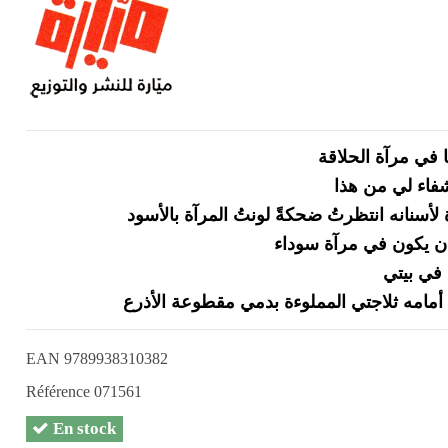
ئما في مرآة الحلاقة
شفاء لي من هذا
لأسنانه انتظرتُ ضحكةً لونتُ المرآة بالأسود
ن يكون في مرآة سوداء
في بيتي
EAN
9789938310382
Référence
071561
En stock