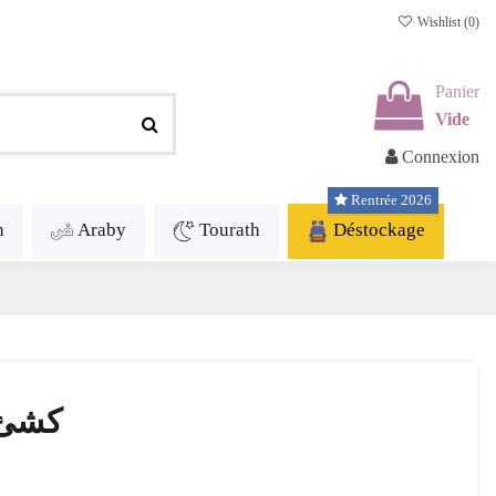
Wishlist (
0
)
Panier
Vide
Connexion
Rentrée 2026
h
Araby
Tourath
Déstockage
كشئ 