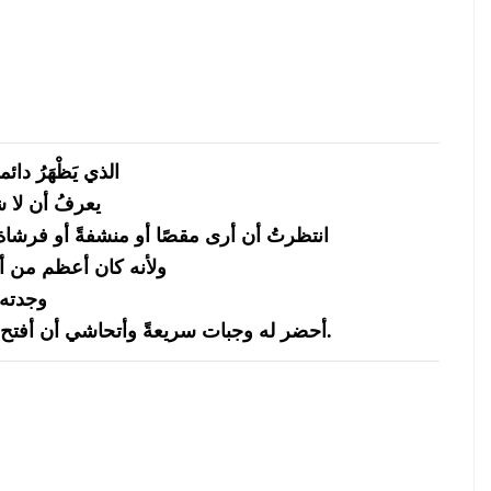
الذي يَظْهَرُ دا
يعرفُ أن لا 
انتظرتُ أن أرى مقصًا أو منشفةً أو فرشاة 
ولأنه كان أعظم من أ
وجدته 
أحضر له وجبات سريعةً وأتحاشي أن أفتح أمامه ثلاجتي المملوءة بدمي مقطوعة الأذرع.