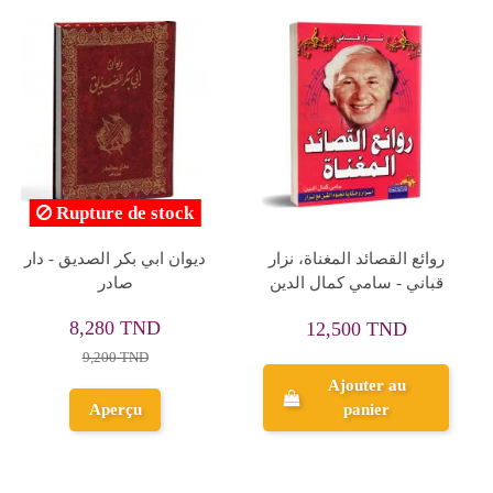
stock
 نهد - نزار القباني
مسائل في اللاهوت
شرح ا
المسرحي - حاتم التليلي
محمودي - ميارة للنشر
12,600 TND
D
17,500 TN
14,000 TND
Ajouter au
Ajouter a
panier
panier