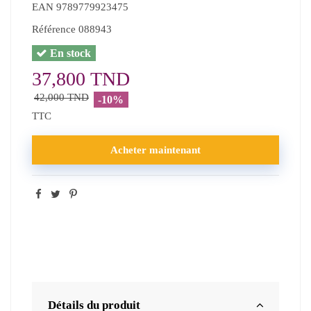
EAN
9789779923475
Référence
088943
En stock
37,800 TND
42,000 TND
-10%
TTC
Acheter maintenant
Détails du produit