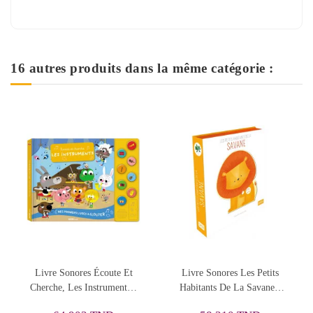
16 autres produits dans la même catégorie :
Rupture de stock
Livre Sonores Les Petits
Livre Sonores Je Découvre,
Pe
Habitants De La Savane -
Les Émotions - Auzou
SASSI