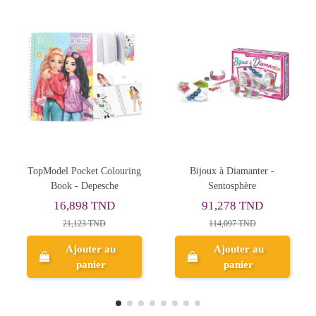
Rupture de stock
uring
Bijoux à Diamanter -
Aquarellum, Paysages
Sentosphère
Tropicaux - SentoSphère
91,278 TND
67,897 TND
114,097 TND
84,871 TND
Ajouter au
panier
Aperçu