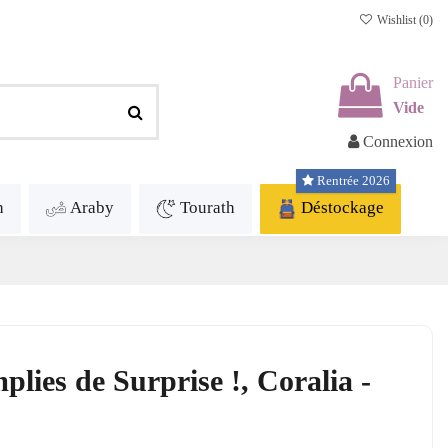
Wishlist (
0
)
Panier
Vide
Connexion
Rentrée 2026
h
Araby
Tourath
Déstockage
plies de Surprise !, Coralia -