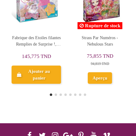
Rupture de stock
Rupture de
toiles filantes
Strass Par Numéros -
Set 2en1 De Brace
 Surprise !,
Nebulous Stars
& Bead, Cra-
ebulous Stars
Shimmer'n Sp
75,855 TND
143,143 
75 TND
94,819 TND
178,928 TN
uter au
anier
Aperçu
Aperçu