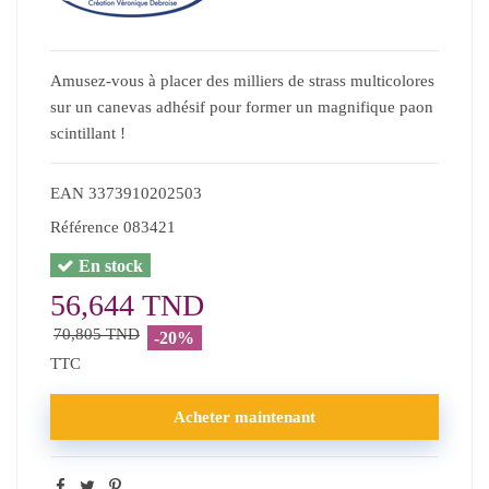
Amusez-vous à placer des milliers de strass multicolores
sur un canevas adhésif pour former un magnifique paon
scintillant !
EAN
3373910202503
Référence
083421
En stock
56,644 TND
70,805 TND
-20%
TTC
Acheter maintenant