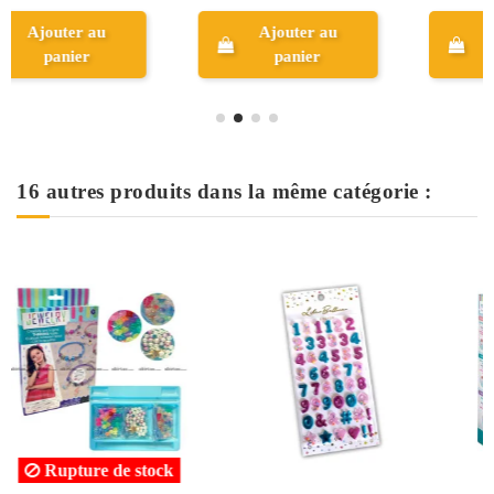
3,023 TND
Ajouter au
panier
Aperçu
16 autres produits dans la même catégorie :
Rupture de sto