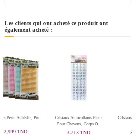
Les clients qui ont acheté ce produit ont
également acheté :
Rupture de stock
 Fleur
Cristaux Strass Autocollants
Autocollants Créatifs En
ps Ou
Fleur
Pierre De Cristal Diamant
3,713 TND