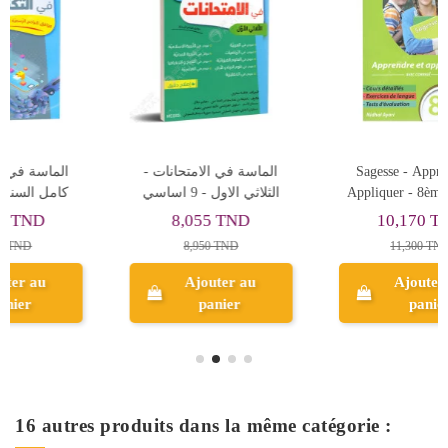
Sagesse - Apprendre et
الماسة في الفيزياء - 9
Appliquer - 8ème de Base
اساسي
10,170 TND
14,950 TND
11,300 TND
Ajouter au
Ajouter au
panier
panier
16 autres produits dans la même catégorie :