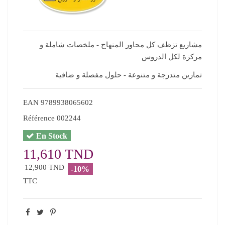
مشاريع تزظف كل محاور المنهاج - ملخصات شاملة و
مركزة لكل الدروس
تمارين متدرجة و متنوعة - حلول مفصلة و ضافية
EAN
9789938065602
Référence
002244
En Stock
11,610 TND
12,900 TND
-10%
TTC