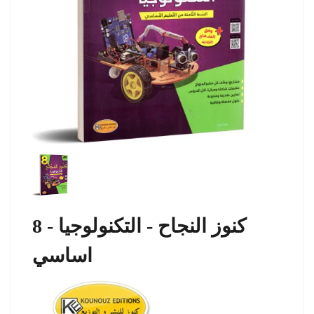
كنوز النجاح - التكنولوجيا - 8
اساسي