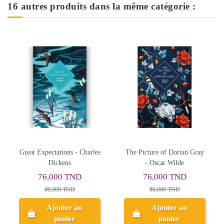
16 autres produits dans la même catégorie :
harles
The Picture of Dorian Gray
Insurgent (2) - Veronica
- Oscar Wilde
Roth
76,000 TND
33,250 TND
80,000 TND
35,000 TND
Ajouter au
Ajouter au
panier
panier