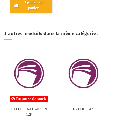
Ajouter au
panier
3 autres produits dans la même catégorie :
ock
SON
CALQUE A3
Calque Transparent, A4