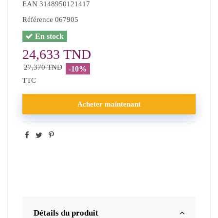
EAN
3148950121417
Référence
067905
En stock
24,633 TND
27,370 TND
-10%
TTC
Acheter maintenant
Détails du produit