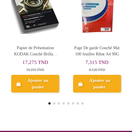
Page De garde Couché Mat
Papier de Présentation
100 feuilles Ribat A4 90G
KODAK Couché Brillant
Double Face A4 200g 50F
7,315 TND
20,510 TND
8,128 TND
22,789 TND
Ajouter au
Ajouter au
panier
panier