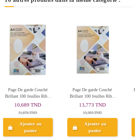
uché
Page De garde Bristol 100
Papier de Présentation
 Ribat
feuilles Ribat A4 250G
KODAK Couché Brillant
Double Face A4 300g 50
23,487 TND
25,447 TND
26,097 TND
28,274 TND
Ajouter au
Ajouter au
panier
panier