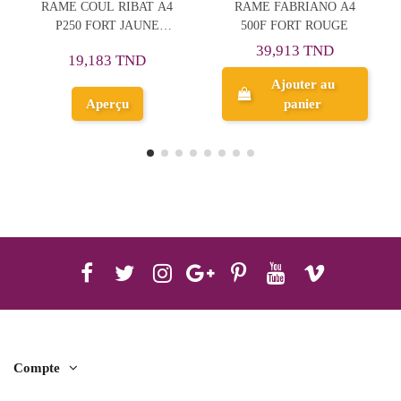
BAT A4
RAME FABRIANO A4
Papier A4 RIBAT 500F
JAUNE
500F FORT ROUGE
fort assorti
N
39,913 TND
33,891 TND
TND
Ajouter au
Ajouter au
panier
panier
Compte