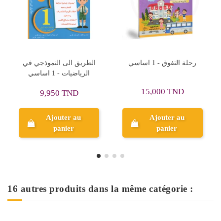
التميز - اتميز
زينب تستعد للمناظرة في
رحلة التفوق - 1 اساسي
1 اساسي
الرياضيات - كامل السنة - 1
اساسي
19,350 TND
8,820
,000 TND
21,500 TND
9,800 
jouter au
Ajouter au
Ajout
panier
panier
pan
16 autres produits dans la même catégorie :