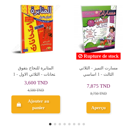
pture de stock
Rupture de stock
Ruptur
رات التفوق
خطوة بخطوة نحو التالق -
مسارت التميز - ال
سي
الثلاثي الثاني - 1 اساسي
الثالث - 1 اساسي
7,875 TND
8,450 TND
10,9
8,750 TND
Aperçu
Aperçu
Ap