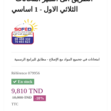
الثلاثي الاول - 1 اساسي
امتحانات في جحميع المواد مع الإصلاح - مطابق للبرامج الرسمية
Référence
079956
En stock
9,810 TND
10,900 TND
-10%
TTC