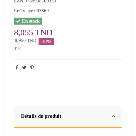
EAN
9789938760330
Référence
093869
En stock
8,055 TND
8,950 TND
-10%
TTC
Détails du produit