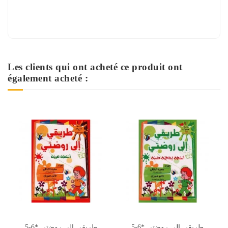
Les clients qui ont acheté ce produit ont
également acheté :
5-6* التربية الحسية
5-6* طريقي الى روضتي
5-6* طريقي الى روضتي