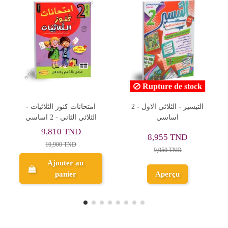
Rupture de stock
التيسير - الثلاث
Je Comprends et J'applique -
انات
اساسي
2ème Année Primaire
6,750 TND
8,955 TND
7,500 TND
9,950 TND
Ajouter au
Aperçu
panier