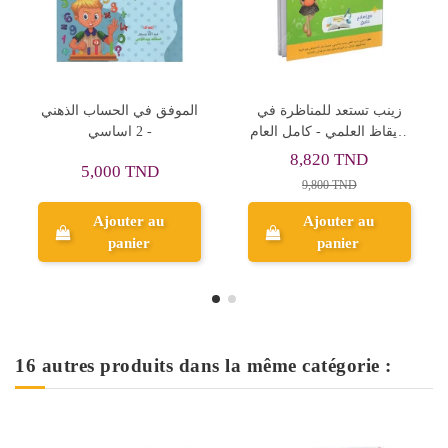
Rupture de stock
العربية
الطريق الى النموذجي في
زينب تستعد للمناظرة
العربية والإنتاج الكتابي - 2
الايقاظ العلمي - كامل 
اساسي
- 2 اساسي
8,820 TND
8,
10,950 TND
9,800 TND
9
Ajouter au
panier
Aperçu
16 autres produits dans la même catégorie :