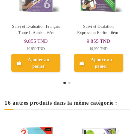
R
uivi et Evaluation Français
Suivi et Evalation
Suivi 
- Toute L'Année - 6ème
Expression Ecrite - 6ème
- 9
Année Primaire
Primaire
9,855 TND
9,855 TND
10,950 TND
10,950 TND
Ajouter au
Ajouter au
panier
panier
16 autres produits dans la même catégorie :