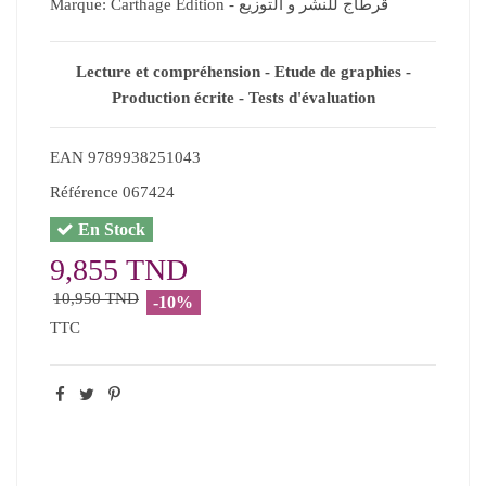
Marque:
Carthage Edition - قرطاج للنشر و التوزيع
Lecture et compréhension - Etude de graphies -
Production écrite - Tests d'évaluation
EAN
9789938251043
Référence
067424
En Stock
9,855 TND
10,950 TND
-10%
TTC