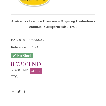
Abstracts - Practice Exercises - On-going Evaluation -
Standard Comprehensive Tests
EAN
9789938065605
Référence
000953
En Stock
8,730 TND
9,700 TND
-10%
TTC