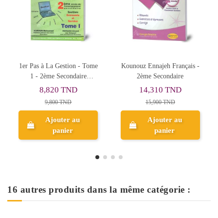
ouz Ennajeh Français -
XY2 Plus - 2ème
Al Messa
2ème Secondaire
Secondaire Economie
S
14,310 TND
9,000 TND
13
15,900 TND
10,000 TND
1
Ajouter au
Ajouter au
panier
panier
16 autres produits dans la même catégorie :