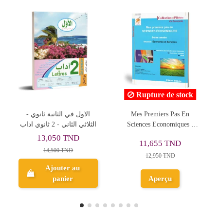
Rupture de stock
Mes Premiers Pas En
Collection Pilote Tome 1 -
Mi
Sciences Economiques -
Physique&Chimie - 2ème
Physi
ème Secondaire Economie
Secondaire Sciences
Se
10,350 TND
11,655 TND
11,500 TND
12,950 TND
Ajouter au
Aperçu
panier