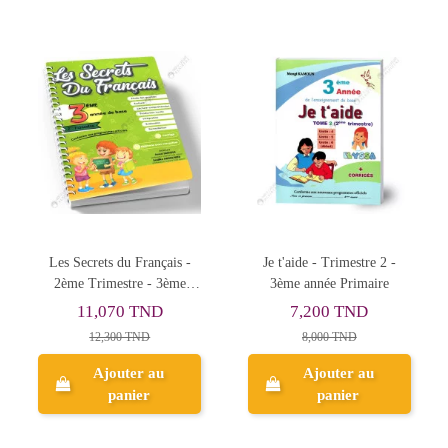
Les Secrets du Français -
Je t'aide - Trimestre 2 -
2ème Trimestre - 3ème
3ème année Primaire
Année de Base
11,070 TND
7,200 TND
12,300 TND
8,000 TND
Ajouter au
Ajouter au
panier
panier