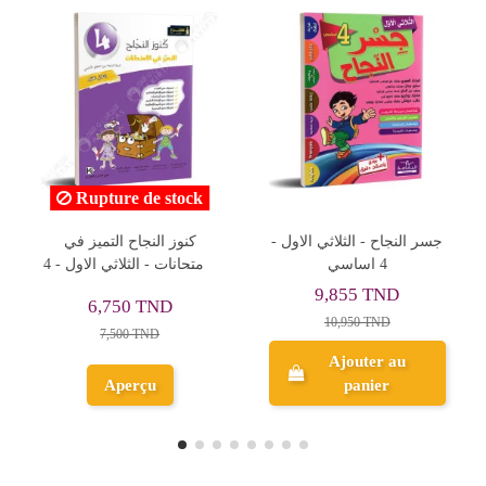
افهم و اوظف الرياضيات -
جسر النجاح - الثلاثي الاول -
كامل السنة - 4 اساسي
4 اساسي
9,855 TND
8,955 TND
10,950 TND
9,950 TND
Ajouter au
Ajouter au
panier
panier