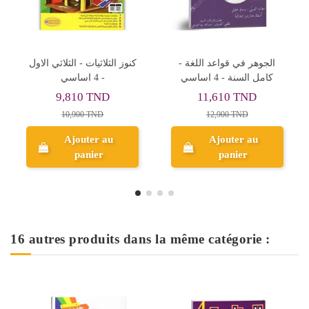
الجوهر في قواعد  -
زينب تستعد للمناظرة في
Set de 12
كامل السنة - 4 اساسي
الرياضيات - كامل السنة - 4
Couleur 
اساسي
1,610 TND
11,250 TND
6,4
12,900 TND
12,500 TND
8,0
Ajouter au
Ajouter au
Ajo
panier
panier
p
16 autres produits dans la même catégorie :