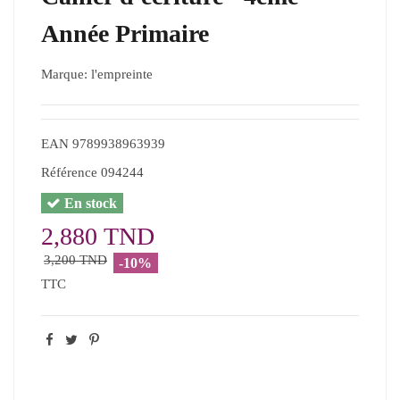
Année Primaire
Marque:
l'empreinte
EAN
9789938963939
Référence
094244
En stock
2,880 TND
3,200 TND
-10%
TTC