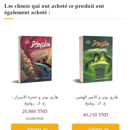
Les clients qui ont acheté ce produit ont
également acheté :
Rupture de stock
ان في المرتفعات الخضراء -
هاري بوتر و الامير الهجين -
لوسي مـود مـونتغمري -
ج. ك. رولينج
عصير الكتب
32,400 TND
40,250 TND
36,000 TND
Ajouter au