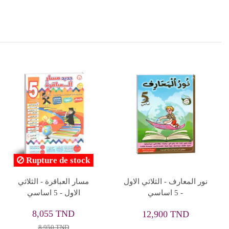
Rupture de stock
جسر النجاح الامتحانات -
كتابي في الرياضيات - كامل
الثلاثي الثالث - 5 اساسي
السنة - 5 اساسي
8,910 TND
8,820 TND
9,900 TND
9,800 TND