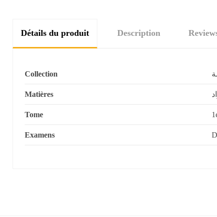
Détails du produit
Description
Review
Collection
ة
Matières
د
Tome
Examens