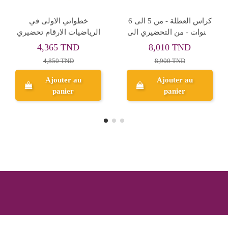
5-6* براعم ايقاظ
5-6* خطواتي الاولى في
الايقاظ العلمي
6,750 TND
4,365 TND
7,500 TND
4,850 TND
Ajouter au
Ajouter au
panier
panier