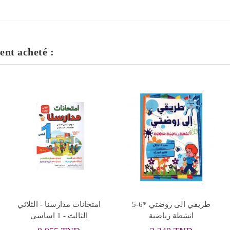
ent acheté :
5-6* طريقي الى روضتي
امتحانات مدارسنا - الثلاثي
انشطة رياضية
الثالث - 1 اساسي