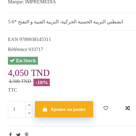
Marque:
IMPREMEDIA
5-6* انشطتي التربية الحسية الحركية- التربية الفنية و التفتح
EAN
9789938145311
Référence
033717
En Stock
4,050 TND
4,500 TND
-10%
TTC
Ajouter au panier