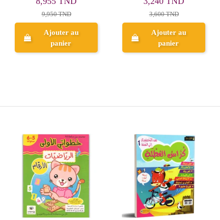
8,955 TND
3,240 TND
9,950 TND
3,600 TND
Ajouter au
Ajouter au
panier
panier