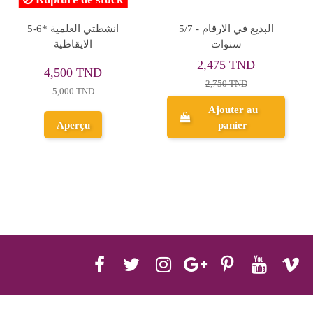
الماندالا للاطفال - فن
5-6* سر النجاح الانشطة
الابهاج الحياة البحرية - دار
الرياضية المنطقية
المعارف
4,680 TND
22,000 TND
5,200 TND
Aperçu
Aperçu