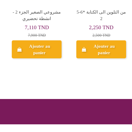
انشطتي اللغة العربية -
5-6* انشطتي الرياضية
الثلاثي الثاني - رياض
المنطقية
الاطفال
7,200 TND
4,950 TND
8,000 TND
5,500 TND
Ajouter au
panier
Aperçu