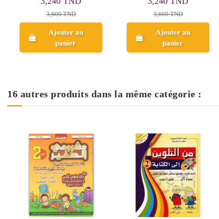
3,240 TND
3,240 TND
3,600 TND
3,600 TND
Ajouter au
Ajouter au
panier
panier
16 autres produits dans la même catégorie :
Rupture de stock