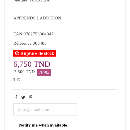
APPRENDS L ADDITION
EAN
9782753004047
Référence
003483
Rupture de stock
6,750 TND
7,500 TND
-10%
TTC