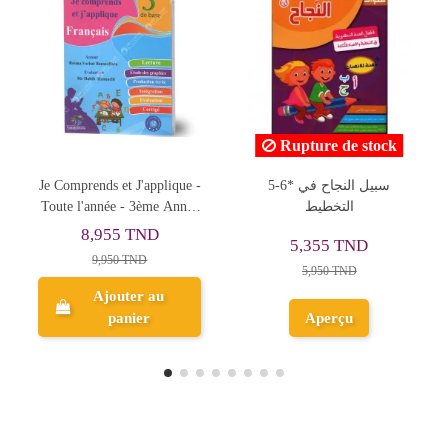
Rupture de stock
-
5-6* سبيل النجاح في
نور التيسير - الثلاثي الاول -
e
التخطيط
2 اساسي
5,355 TND
11,950 TND
5,950 TND
Ajouter au
Aperçu
panier