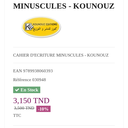
MINUSCULES - KOUNOUZ
CAHIER D'ECRITURE MINUSCULES - KOUNOUZ
EAN
9789938060393
Référence
030948
En Stock
3,150 TND
3,500 TND
-10%
TTC