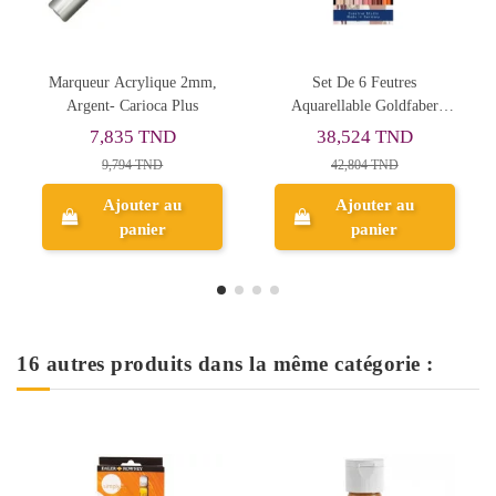
Set De 6 Feutres
Marqueur Acrylique 2mm,
Aquarellable Goldfaber
Rose - Carioca Plus
Double Pointe Portrait,
38,524 TND
7,835 TND
Faber-Castell - Réf.164523
42,804 TND
9,794 TND
Ajouter au
Ajouter au
panier
panier
16 autres produits dans la même catégorie :