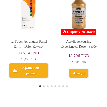
Rupture de stock
astel
Acrylique Pouring
Tube Acrylique 120ml Vert
ey
Experiences, Doré - Pébéo
Paul Véronèse 615 -
Amsterdam
15,208 TND
18,796 TND
16,898 TND
20,885 TND
Ajouter au
Aperçu
panier