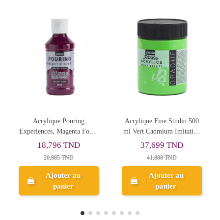
Acrylique Fine Studio 500
24 Tubes De Couleur
é
ml Vert Cadmium Imitation
Acrylique 12ml ART
43 PEBEO
RANGERS
37,699 TND
24,352 TND
41,888 TND
30,440 TND
Ajouter au
Ajouter au
panier
panier