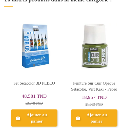
nture Sur Cuir Opaque
Coffret Custo Sneakers,
Set Seta
olor, Vert Kaki - Pébéo
Setacolor Cuir - Pébéo
Poudres 
18,957 TND
89,321 TND
48
21,063 TND
99,246 TND
5
Ajouter au
Ajouter au
panier
panier