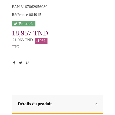
EAN
3167862956030
Référence
084915
En stock
18,957 TND
21,063 TND
-10%
TTC
Détails du produit