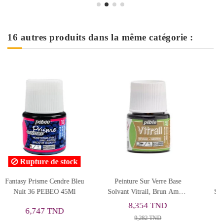
16 autres produits dans la même catégorie :
Rupture de stoc
e Base
Peinture Sur Verre Base
Fantasy Prisme Emerau
un Ambre
Solvant Vitrail, Rose Vif -
18 PEBEO 45Ml
Pébéo
D
8,354 TND
6,747 TND
9,282 TND