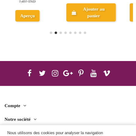
7,497 TND
au
Ajouter au
panier
Aperçu
Compte
Notre société
Contact us
Nous utilisons des cookies pour analyser la navigation