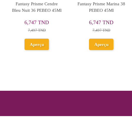
Fantasy Moon Orange
Fantasy Prisme Blanc
F
Fluorescent 61 PEBEO
Coquille 20 PEBEO 45Ml
45Ml
6,747 TND
6,747 TND
7,497 TND
7,497 TND
Aperçu
Aperçu