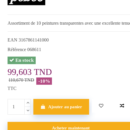
Assortiment de 10 peintures transparentes avec une excellente tenue l
EAN
3167861141000
Référence
068611
En stock
99,603 TND
110,670 TND
-10%
TTC
Ajouter au panier
Acheter maintenant