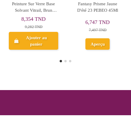
antasy Prisme Cendre
Peinture Sur Verre Base
Pei
Bleu 37 PEBEO 45Ml
Solvant Vitrail, Vert Vif -
S
Pébéo
8,354 TND
6,747 TND
9,282 TND
7,497 TND
Ajouter au
Aperçu
panier