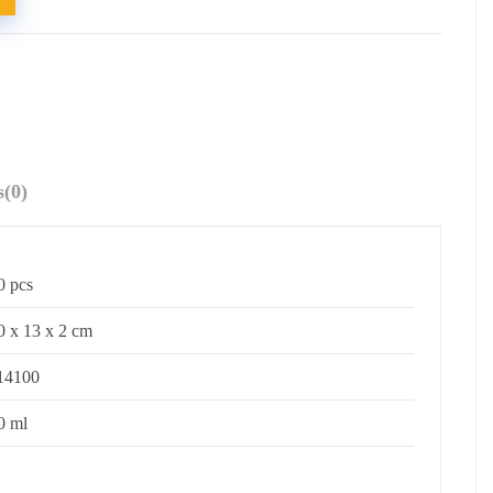
s
(0)
0 pcs
0 x 13 x 2 cm
14100
0 ml