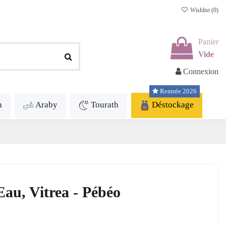
Wishlist (
0
)
Panier
Vide
Connexion
Rentrée 2026
h
Araby
Tourath
Déstockage
Eau, Vitrea - Pébéo