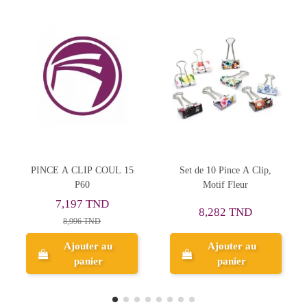
L 15
Set de 10 Pince A Clip,
Pinces A Clip Deli 15 mm
Motif Fleur
(12 pcs) Noir
1,599 TND
8,282 TND
1,999 TND
Ajouter au
Ajouter au
panier
panier