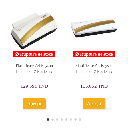
 stock
Rupture de stock
Rupture de sto
 Rayson
Plastifieuse A3 Rayson
Plastifieuse A3 Lamin
ouleaux
Laminator 2 Rouleaux
Metal- Réf. 320
292,501 TND
TND
155,652 TND
325,001 TND
Aperçu
Aperçu