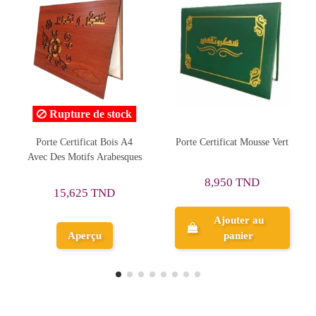
Porte Certificat Mousse Vert
Porte Certificat Doré
s
Mosaïque Fleurs
8,950 TND
11,353 TND
Ajouter au
Ajouter au
panier
panier