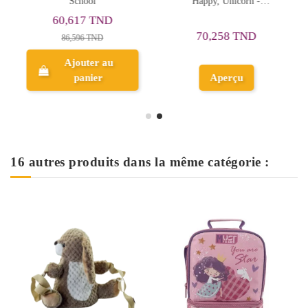
School
Happy, Unicorn -
Réf.HP0051A
60,617 TND
70,258 TND
86,596 TND
Ajouter au
panier
Aperçu
16 autres produits dans la même catégorie :