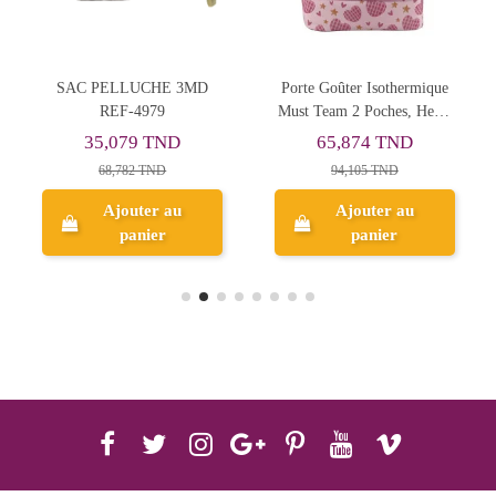
SAC PELLUCHE 3MD
Porte Goûter Isothermique
REF-4979
Must Team 2 Poches, Heart
- Réf.587652
35,079 TND
65,874 TND
68,782 TND
94,105 TND
Ajouter au
Ajouter au
panier
panier